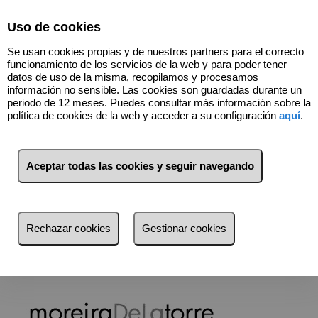
Select Language
▼
Uso de cookies
Se usan cookies propias y de nuestros partners para el correcto
funcionamiento de los servicios de la web y para poder tener
datos de uso de la misma, recopilamos y procesamos
información no sensible. Las cookies son guardadas durante un
periodo de 12 meses. Puedes consultar más información sobre la
política de cookies de la web y acceder a su configuración
aquí
.
Quiénes Somos
Aceptar todas las cookies y seguir navegando
moreiraDeLatorre
Somos una inmobiliaria dedicada a la búsqueda y venta de
los inmuebles más bonitos, las mejores inversiones, los que
tienen una mejor relación calidad/precio de Vigo y su área de
Rechazar cookies
Gestionar cookies
influencia.