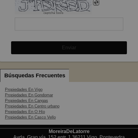
captcha tools
Enviar
Búsquedas Frecuentes
Propiedades En Vigo
Propiedades En Gondomar
Propiedades En Cangas
Propiedades En Centro urbano
Propiedades En O Hío
Propiedades En Casco Vello
MoreiraDeLatorre
Avda. Gran vía, 152 entr. 1 36211 Vigo, Pontevedra